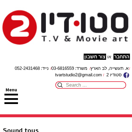
studio2
מפת האתר
הצהרת נגישות
צור קשר
עבור לתוכן
התחבר
או
צור חשבון
א. תעשייה, לב הארץ
משרד: 03-6816559
נייד: 052-2431468
סטודיו 2
tvartstudio2@gmail.com
Search for:
Menu
Sound toys