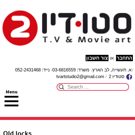
studio2
מפת האתר
הצהרת נגישות
צור קשר
עבור לתוכן
התחבר
או
צור חשבון
א. תעשייה, לב הארץ
משרד: 03-6816559
נייד: 052-2431468
סטודיו 2
tvartstudio2@gmail.com
Search for:
Menu
Old locks