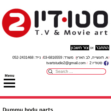
studio2
מפת האתר
הצהרת נגישות
צור קשר
עבור לתוכן
התחבר
או
צור חשבון
א. תעשייה, לב הארץ
משרד: 03-6816559
נייד: 052-2431468
סטודיו 2
tvartstudio2@gmail.com
Search for:
Menu
Dummy body parts