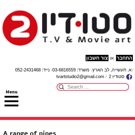
studio2
מפת האתר
הצהרת נגישות
צור קשר
עבור לתוכן
התחבר
או
צור חשבון
א. תעשייה, לב הארץ
משרד: 03-6816559
נייד: 052-2431468
סטודיו 2
tvartstudio2@gmail.com
Search for:
Menu
A range of pipes