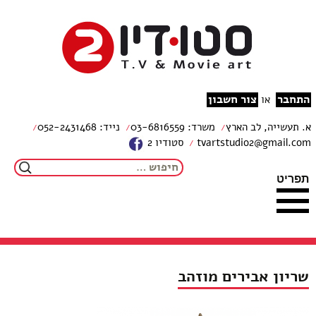
צור קשר
מפת האתר
עבור לתוכן
הצהרת נגישות
studio2
התחבר
צור חשבון
או
א. תעשייה, לב הארץ
משרד: 03-6816559
נייד: 052-2431468
tvartstudio2@gmail.com
סטודיו 2
חיפוש:
תפריט
שריון אבירים מוזהב