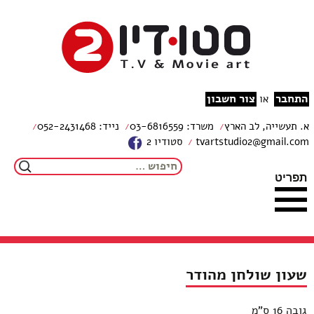
צור קשר
מפת האתר
עבור לתוכן
הצהרת נגישות
studio2
התחבר
צור חשבון
או
א. תעשייה, לב הארץ
משרד: 03-6816559
נייד: 052-2431468
tvartstudio2@gmail.com
סטודיו 2
חיפוש:
תפריט
שעון שולחן מהודר
גובה 16 ס"מ