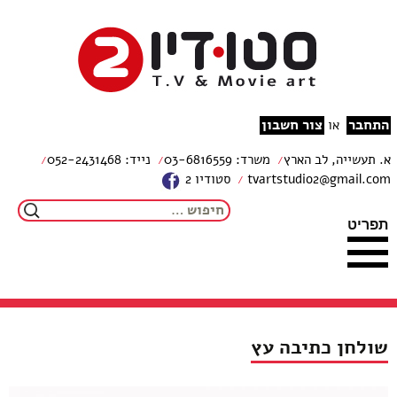
צור קשר
מפת האתר
עבור לתוכן
הצהרת נגישות
studio2
התחבר
צור חשבון
או
א. תעשייה, לב הארץ
משרד: 03-6816559
נייד: 052-2431468
tvartstudio2@gmail.com
סטודיו 2
חיפוש:
תפריט
שולחן כתיבה עץ