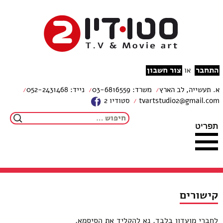
צור קשר
מפת האתר
עבור לתוכן
הצהרת נגישות
studio2
התחבר
צור חשבון
או
א. תעשייה, לב הארץ
משרד: 03-6816559
נייד: 052-2431468
tvartstudio2@gmail.com
סטודיו 2
חיפוש:
תפריט
קישורים
לחברי מועדון בלבד. נא להקליד את הסיסמא.