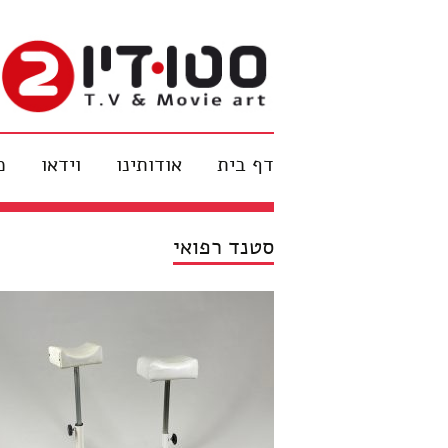
צור קשר
מפת האתר
עבור לתוכן
הצהרת נגישות
studio2
דף בית
אודותינו
וידאו
מ
סטנד רפואי