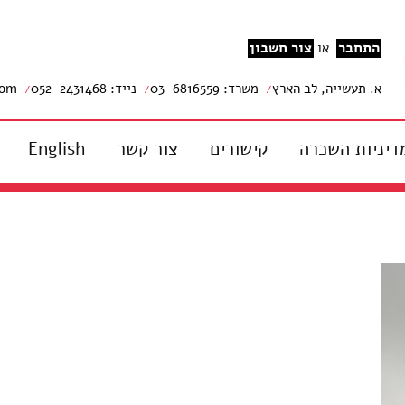
התחבר
צור חשבון
או
א. תעשייה, לב הארץ
משרד: 03-6816559
נייד: 052-2431468
com
דיניות השכרה
קישורים
צור קשר
English