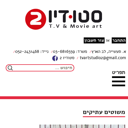
צור קשר
מפת האתר
עבור לתוכן
הצהרת נגישות
studio2
התחבר
צור חשבון
או
א. תעשייה, לב הארץ
משרד: 03-6816559
נייד: 052-2431468
tvartstudio2@gmail.com
סטודיו 2
חיפוש:
תפריט
משוטים עתיקים