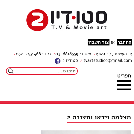
צור קשר
מפת האתר
עבור לתוכן
הצהרת נגישות
studio2
התחבר
צור חשבון
או
א. תעשייה, לב הארץ
משרד: 03-6816559
נייד: 052-2431468
tvartstudio2@gmail.com
סטודיו 2
חיפוש:
תפריט
מצלמה וידאו וחצובה 2