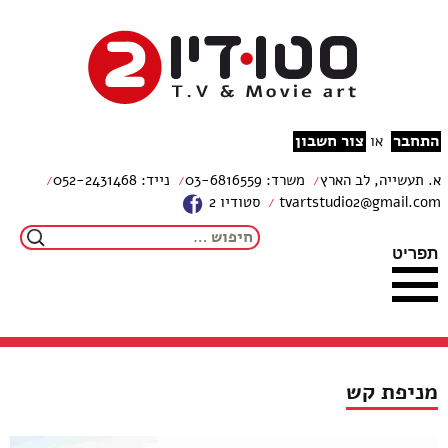
צור קשר
מפת האתר
עבור לתוכן
הצהרת נגישות
studio2
התחבר
צור חשבון
או
א. תעשייה, לב הארץ
משרד: 03-6816559
נייד: 052-2431468
tvartstudio2@gmail.com
סטודיו 2
חיפוש:
תפריט
מניפת קש