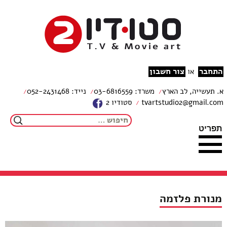
צור קשר
מפת האתר
עבור לתוכן
הצהרת נגישות
studio2
התחבר
צור חשבון
או
א. תעשייה, לב הארץ
משרד: 03-6816559
נייד: 052-2431468
tvartstudio2@gmail.com
סטודיו 2
חיפוש:
תפריט
מנורת פלזמה