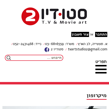
צור קשר
מפת האתר
עבור לתוכן
הצהרת נגישות
studio2
התחבר
צור חשבון
או
א. תעשייה, לב הארץ
משרד: 03-6816559
נייד: 052-2431468
tvartstudio2@gmail.com
סטודיו 2
חיפוש:
תפריט
מיקרופון