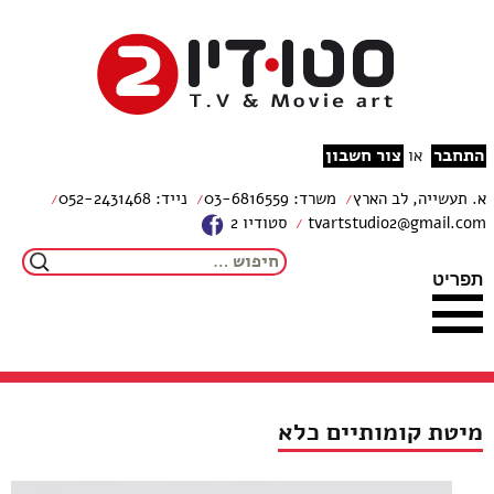
צור קשר
מפת האתר
עבור לתוכן
הצהרת נגישות
studio2
התחבר
צור חשבון
או
א. תעשייה, לב הארץ
משרד: 03-6816559
נייד: 052-2431468
tvartstudio2@gmail.com
סטודיו 2
חיפוש:
תפריט
מיטת קומותיים כלא