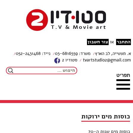
צור קשר
מפת האתר
עבור לתוכן
הצהרת נגישות
studio2
התחבר
צור חשבון
או
א. תעשייה, לב הארץ
משרד: 03-6816559
נייד: 052-2431468
tvartstudio2@gmail.com
סטודיו 2
חיפוש:
תפריט
כוסות מים ירוקות
כוסות מים שנות ה-70