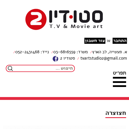
צור קשר
מפת האתר
עבור לתוכן
הצהרת נגישות
studio2
התחבר
צור חשבון
או
א. תעשייה, לב הארץ
משרד: 03-6816559
נייד: 052-2431468
tvartstudio2@gmail.com
סטודיו 2
חיפוש:
תפריט
חצוצרה