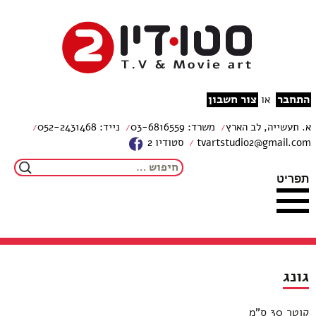
צור קשר
מפת האתר
עבור לתוכן
הצהרת נגישות
studio2
התחבר
צור חשבון
או
א. תעשייה, לב הארץ
משרד: 03-6816559
נייד: 052-2431468
tvartstudio2@gmail.com
סטודיו 2
חיפוש:
תפריט
גונג
קוטר 30 ס"מ