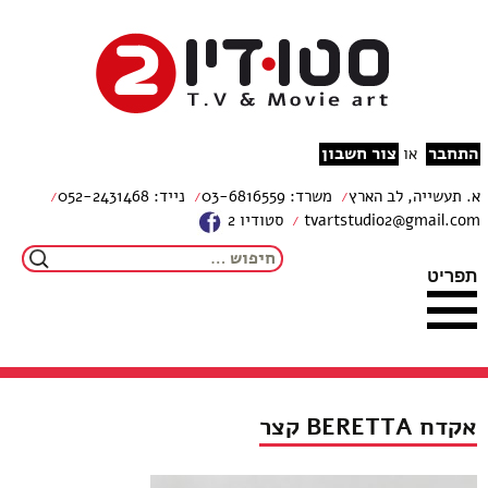
צור קשר
מפת האתר
עבור לתוכן
הצהרת נגישות
studio2
התחבר
צור חשבון
או
א. תעשייה, לב הארץ
משרד: 03-6816559
נייד: 052-2431468
tvartstudio2@gmail.com
סטודיו 2
חיפוש:
תפריט
אקדח BERETTA קצר