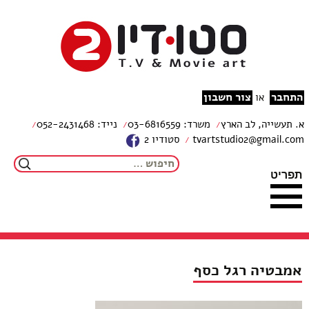
צור קשר
מפת האתר
עבור לתוכן
הצהרת נגישות
studio2
התחבר
צור חשבון
או
א. תעשייה, לב הארץ
משרד: 03-6816559
נייד: 052-2431468
tvartstudio2@gmail.com
סטודיו 2
חיפוש:
תפריט
אמבטיה רגל כסף