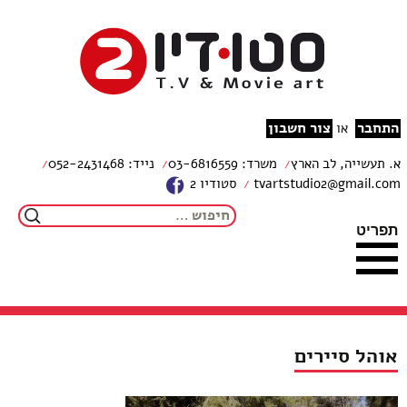
צור קשר
מפת האתר
עבור לתוכן
הצהרת נגישות
studio2
התחבר
צור חשבון
או
א. תעשייה, לב הארץ
משרד: 03-6816559
נייד: 052-2431468
tvartstudio2@gmail.com
סטודיו 2
חיפוש:
תפריט
אוהל סיירים