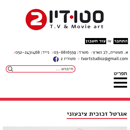
צור קשר
מפת האתר
עבור לתוכן
הצהרת נגישות
studio2
התחבר
צור חשבון
או
א. תעשייה, לב הארץ
משרד: 03-6816559
נייד: 052-2431468
tvartstudio2@gmail.com
סטודיו 2
חיפוש:
תפריט
אגרטל זכוכית ציבעוני